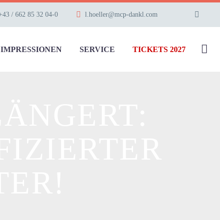
+43 / 662 85 32 04-0
l.hoeller@mcp-dankl.com
IMPRESSIONEN
SERVICE
TICKETS 2027
LÄNGERT:
FIZIERTER
TER!