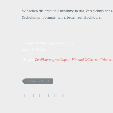
Wir sehen die erneute Aufnahme in das Verzeichnis der z
(Schulungs-)Formate, wir arbeiten auf Hochtouren
Titelbild: © Coloures-pic/Fotolia.de
Logo: © Ö-Cert
The post
Zertifizierung verlängert: Wir sind ÖCert-zertifizierter
Andreas Dankl