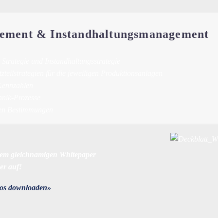
gement & Instandhaltungsmanagement
Strategie und Instandhaltungsstrategie
teilstrategien für die jeweiligen Produktionsanlagen
 Kennzahlen
chnik-Prozesse
chen Bestimmungen
dem gleichnamigen Whitepaper
er auf!
los downloaden»