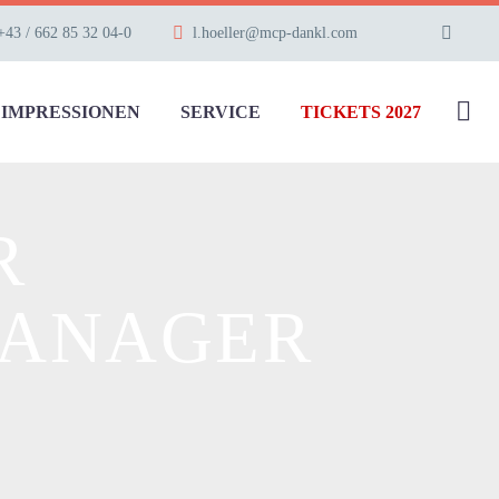
+43 / 662 85 32 04-0
l.hoeller@mcp-dankl.com
IMPRESSIONEN
SERVICE
TICKETS 2027
R
MANAGER