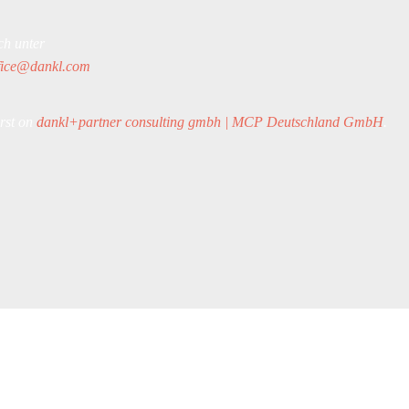
ch unter
fice@dankl.com
rst on
dankl+partner consulting gmbh | MCP Deutschland GmbH
.