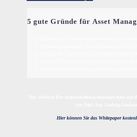
5 gute Gründe für Asset Mana
Erfüllung der Produktionsanforderungen mit Asset 
Anwendung geeigneter Instandhaltungs- und Ersatz
Lenkung des Tagesgeschäfts mit Hilfe geeigneter
Effiziente IT-Unterstützung für die wichtigsten Te
Kenntnis der instandhaltungsrelevanten gesetzli
Das Webinar Der Instandhaltungsmanager baut auf 
von Dipl.-Ing. Ludwig Grubau
Hier können Sie das Whitepaper kosten