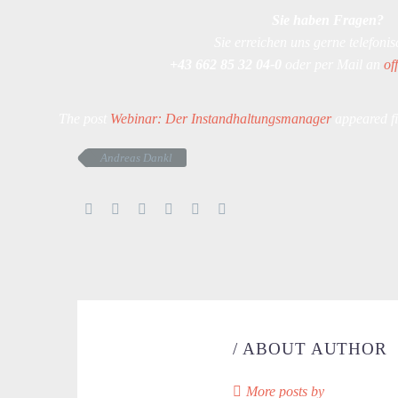
Sie haben Fragen?
Sie erreichen uns gerne telefonis
+43 662 85 32 04-0
oder per Mail an
of
The post
Webinar: Der Instandhaltungsmanager
appeared fi
Andreas Dankl
/ ABOUT AUTHOR
More posts by