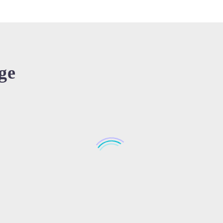
ge
lehrgang Total Productive
TechnikerIn für Optimierung