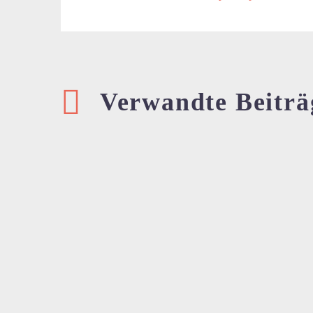
Verwandte Beiträ
📣 Die 8. Instandhaltungskonferenz
Praxis