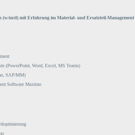
/in (w/m/d) mit Erfahrung im Material- und Ersatzteil-Managemen
ement
kte (PowerPoint, Word, Excel, MS Teams)
imo, SAP/MM)
ement Software Maximo
eiloptimierung
mo