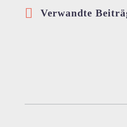
Verwandte Beiträ
Webinar: Der
Instandhaltungsmanager
17 Aug. 2021
0
0
Moderne Instandhaltung als
Turbo für Techniker:innen!
Die industrielle