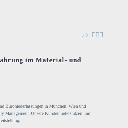



0
rfahrung im Material- und
g und Büroniederlassungen in München, Wien und
ility Management. Unsere Kunden unterstützen und
eitstellung.