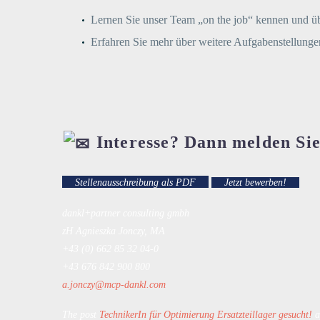
Lernen Sie unser Team „on the job“ kennen und ü
Erfahren Sie mehr über weitere Aufgabenstellu
Interesse? Dann melden Sie 
Stellenausschreibung als PDF
Jetzt bewerben!
dankl+partner consulting gmbh
zH Agnieszka Jonczy, MA
+43 (0) 662 85 32 04-0
+43 676 842 900 800
a.jonczy@mcp-dankl.com
The post
TechnikerIn für Optimierung Ersatzteillager gesucht!
a