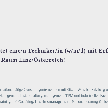
stet eine/n Techniker/in (w/m/d) mit E
n
Raum Linz/Österreich
!
rnational tätige Consultingunternehmen mit Sitz in Wals bei Salzbur
set Management, Instandhaltungsmanagement, TPM und industrielles Fac
Training und Coaching,
Interimsmanagement
, Personalberatung & -ber