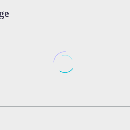
ge
INSTANDHALTUNGSTAGE 202
Online-Training:
Seminare für Techniker mit Herzb
Arbeitsvorbereitung und
03 Mai 2021
23 Feb. 2021
0
0
Instandhaltung ist nichts für sch
“richtiger” Planungsgrad
Whitepaper: Der Instandhaltung
Nerven. Hier braucht es Vollblut
Wie sieht Ihre
Die Herausforderungen in Instan
mit Leidenschaft und dem Blick f
Arbeitsvorbereitung und der
03 Aug. 2021
& Asset Management (Anlagenwir