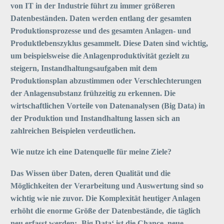
von IT in der Industrie führt zu immer größeren
Datenbeständen.
Daten
werden entlang der gesamten
P
roduktionsp
rozess
e und des gesamten
Anlagen- und
Produktlebenszyklus gesammelt. Diese Daten
sind wichtig,
um beispielsweise die
Anlagen
p
roduktivität
gezielt
zu
steigern
,
Instandhaltungsaufgaben
mit dem
Produktionsplan
abzustimmen
oder Verschlechterungen
der Anl
agensubstanz frühzeitig zu erken
n
en
. Die
wirtschaftlichen
Vorteile von Datenanalysen (Big Data) in
der Produktion
und Instandhaltung
lassen sich an
zahlreichen Beispielen verdeutlichen.
Wie nutze ich eine Datenquelle für meine Ziele?
Das Wissen über Daten, deren Qualität und die
Möglichkeiten der Verarbeitung un
d
Auswertung sind so
wichtig wie nie zuvor. Die Komplexität heutiger Anlagen
erhöht die enorme Größe der Datenbestände, die täglich
neu erfasst werden:
‚
Big Data‘
ist die Chance, neue