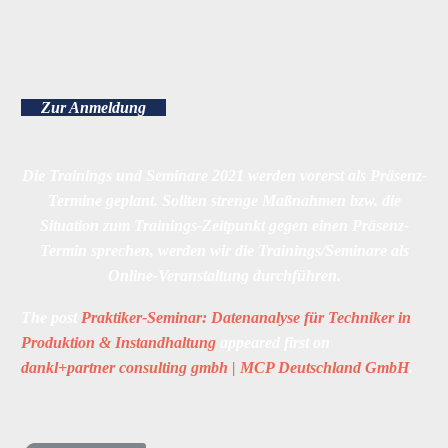
Zur Anmeldung
Die Trainings und Seminare 2021 werden vorerst als Präsenz-
Termine geplant. Sollten strenge Maßnahmen bzw. die
Situation zum Trainings-Zeitpunkt gegen einen Präsenz-
Termin sprechen, werden wir die Trainings/Seminare als
Online-Veranstaltung durchführen.
The post
Praktiker-Seminar: Datenanalyse für Techniker in
Produktion & Instandhaltung
appeared first on
dankl+partner consulting gmbh | MCP Deutschland GmbH
.