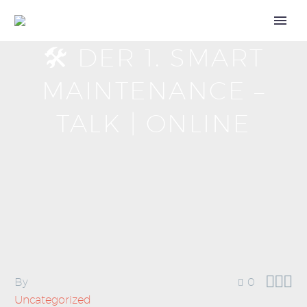
🛠️ DER 1. SMART
Call for Speakers
MAINTENANCE –
TALK | ONLINE



By
0
Tickets 2027
Uncategorized