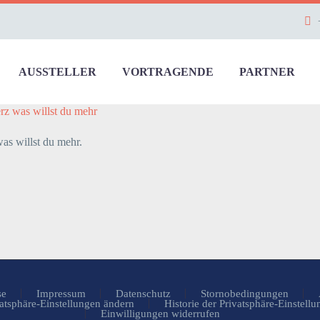
AUSSTELLER
VORTRAGENDE
PARTNER
was willst du mehr
willst du mehr.
se
Impressum
Datenschutz
Stornobedingungen
atsphäre-Einstellungen ändern
Historie der Privatsphäre-Einstell
Einwilligungen widerrufen