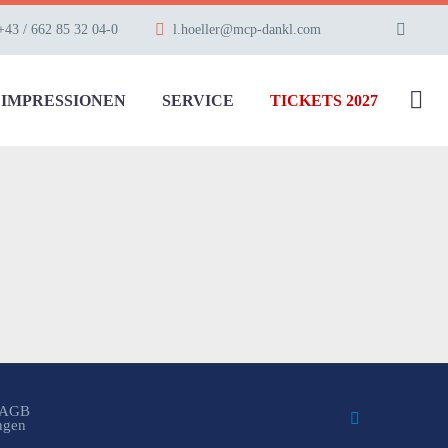
+43 / 662 85 32 04-0
l.hoeller@mcp-dankl.com
IMPRESSIONEN
SERVICE
TICKETS 2027
AGB
ungen