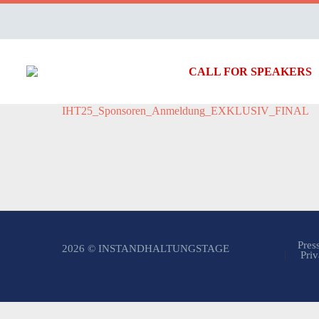
CALL FOR SPEAKERS
IHT25_Sponsoren_Anmeldung_EXKLUSIV_FINAL
Pres
2026 © INSTANDHALTUNGSTAGE
Priv