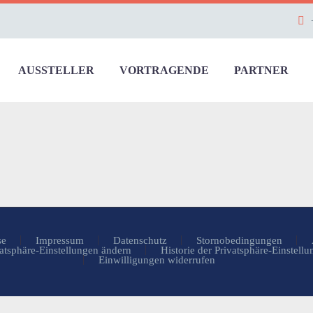
AUSSTELLER
VORTRAGENDE
PARTNER
se
Impressum
Datenschutz
Stornobedingungen
atsphäre-Einstellungen ändern
Historie der Privatsphäre-Einstell
Einwilligungen widerrufen