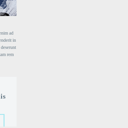
 enim ad
nderit in
a deserunt
otam rem
is