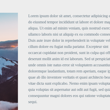
Lorem ipsum dolor sit amet, consectetur adipisicing el
do eiusmod tempor incididunt ut labore et dolore ma
aliqua. Ut enim ad minim veniam, quis nostrud exerc
ullamco laboris nisi ut aliquip ex ea commodo conse
Duis aute irure dolor in reprehenderit in voluptate vel
cillum dolore eu fugiat nulla pariatur. Excepteur sint
occaecat cupidatat non proident, sunt in culpa qui off
deserunt mollit anim id est laborum. Sed ut perspiciat
unde omnis iste natus error sit voluptatem accusanti
doloremque laudantium, totam rem aperiam, eaque i
quae ab illo inventore veritatis et quasi architecto bea
vitae dicta sunt explicabo. Nemo enim ipsam volupt
quia voluptas sit aspernatur aut odit aut fugit, sed qui
consequuntur magni dolores eos qui ratione volupta
sequi.