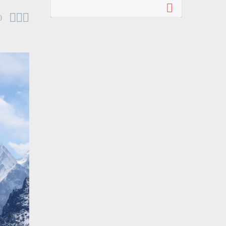



0