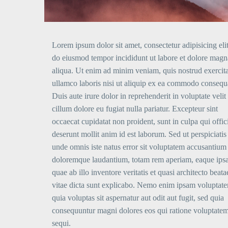
Lorem ipsum dolor sit amet, consectetur adipisicing elit
do eiusmod tempor incididunt ut labore et dolore magn
aliqua. Ut enim ad minim veniam, quis nostrud exercit
ullamco laboris nisi ut aliquip ex ea commodo consequ
Duis aute irure dolor in reprehenderit in voluptate velit
cillum dolore eu fugiat nulla pariatur. Excepteur sint
occaecat cupidatat non proident, sunt in culpa qui offic
deserunt mollit anim id est laborum. Sed ut perspiciatis
unde omnis iste natus error sit voluptatem accusantium
doloremque laudantium, totam rem aperiam, eaque ips
quae ab illo inventore veritatis et quasi architecto beata
vitae dicta sunt explicabo. Nemo enim ipsam voluptat
quia voluptas sit aspernatur aut odit aut fugit, sed quia
consequuntur magni dolores eos qui ratione voluptate
sequi.