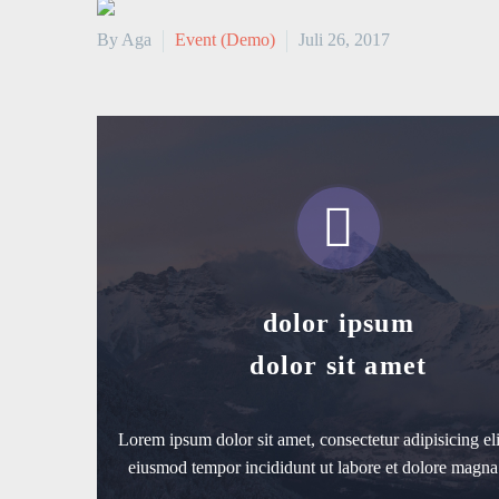
By Aga
Event (Demo)
Juli 26, 2017


dolor ipsum
dolor sit amet
Lorem ipsum dolor sit amet, consectetur adipisicing eli
eiusmod tempor incididunt ut labore et dolore magna 