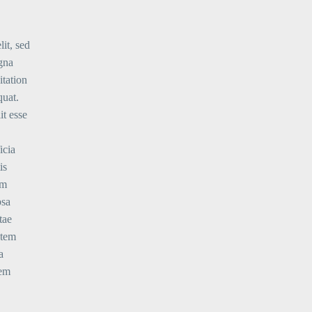
it, sed
gna
itation
quat.
it esse
icia
is
um
psa
tae
atem
a
tem