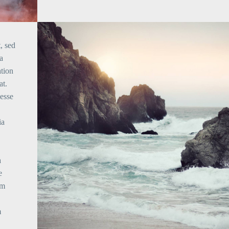
, sed
a
ation
at.
 esse
ia
a
e
em
m