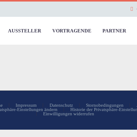
AUSSTELLER
VORTRAGENDE
PARTNER
se
Impressum
Datenschutz
Stornobedingungen
atsphäre-Einstellungen ändern
Historie der Privatsphäre-Einstell
Einwilligungen widerrufen