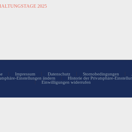
se
Impressum
Datenschutz
Stornobedingungen
atsphäre-Einstellungen ändern
Historie der Privatsphäre-Einstell
Einwilligungen widerrufen