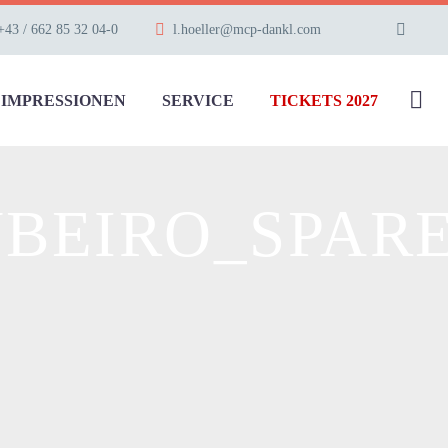
+43 / 662 85 32 04-0
l.hoeller@mcp-dankl.com
IMPRESSIONEN
SERVICE
TICKETS 2027
UBEIRO_SPAR