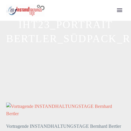
IHT23_PORTRAIT
Call for Speakers
BERTLER_SÜDPACK_
Tickets 2027
Vortragende INSTANDHALTUNGSTAGE Bernhard Bertler