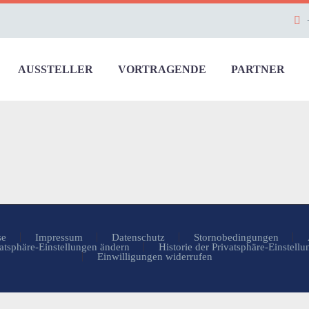
AUSSTELLER
VORTRAGENDE
PARTNER
se
Impressum
Datenschutz
Stornobedingungen
atsphäre-Einstellungen ändern
Historie der Privatsphäre-Einstell
Einwilligungen widerrufen