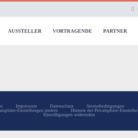
AUSSTELLER
VORTRAGENDE
PARTNER
se
Impressum
Datenschutz
Stornobedingungen
atsphäre-Einstellungen ändern
Historie der Privatsphäre-Einstell
Einwilligungen widerrufen