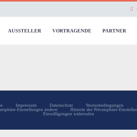
AUSSTELLER
VORTRAGENDE
PARTNER
se
Impressum
Datenschutz
Stornobedingungen
atsphäre-Einstellungen ändern
Historie der Privatsphäre-Einstell
Einwilligungen widerrufen