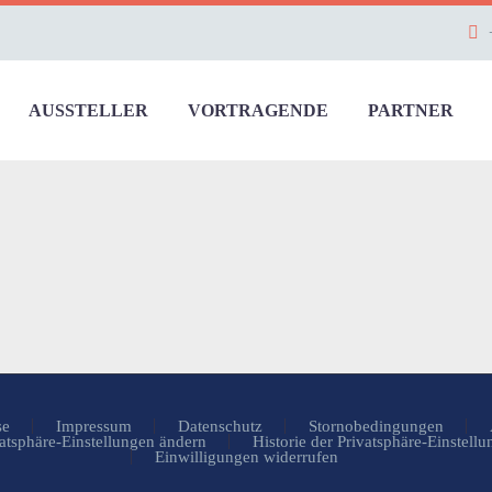
AUSSTELLER
VORTRAGENDE
PARTNER
se
Impressum
Datenschutz
Stornobedingungen
atsphäre-Einstellungen ändern
Historie der Privatsphäre-Einstell
Einwilligungen widerrufen