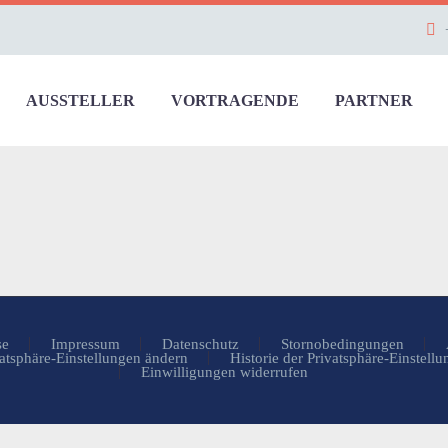
AUSSTELLER
VORTRAGENDE
PARTNER
se
Impressum
Datenschutz
Stornobedingungen
atsphäre-Einstellungen ändern
Historie der Privatsphäre-Einstell
Einwilligungen widerrufen