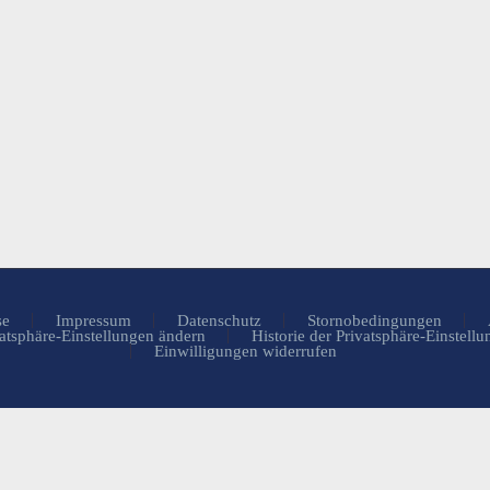
se
Impressum
Datenschutz
Stornobedingungen
atsphäre-Einstellungen ändern
Historie der Privatsphäre-Einstell
Einwilligungen widerrufen