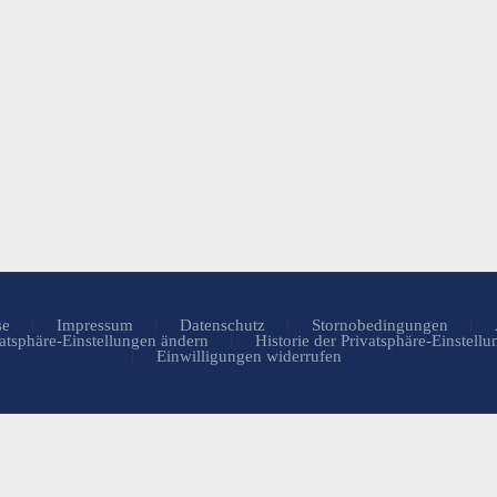
se
Impressum
Datenschutz
Stornobedingungen
atsphäre-Einstellungen ändern
Historie der Privatsphäre-Einstell
Einwilligungen widerrufen