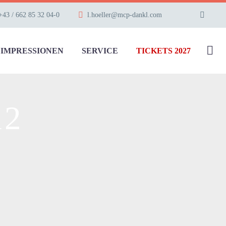
+43 / 662 85 32 04-0
l.hoeller@mcp-dankl.com
IMPRESSIONEN
SERVICE
TICKETS 2027
12