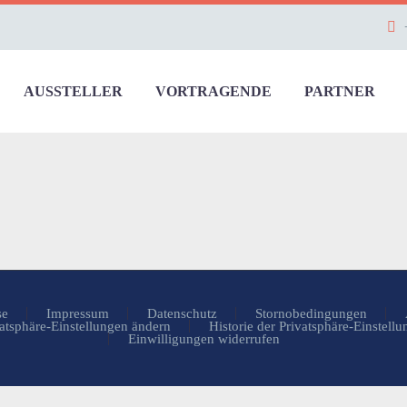
AUSSTELLER
VORTRAGENDE
PARTNER
se
Impressum
Datenschutz
Stornobedingungen
atsphäre-Einstellungen ändern
Historie der Privatsphäre-Einstell
Einwilligungen widerrufen