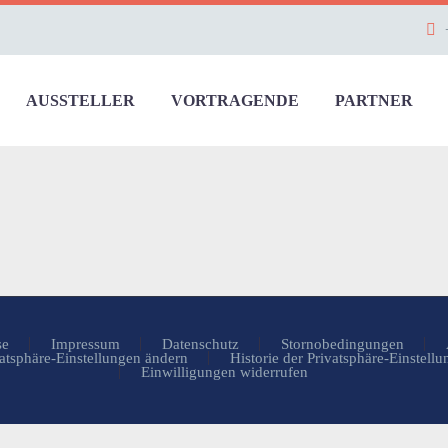
AUSSTELLER
VORTRAGENDE
PARTNER
se
Impressum
Datenschutz
Stornobedingungen
atsphäre-Einstellungen ändern
Historie der Privatsphäre-Einstell
Einwilligungen widerrufen