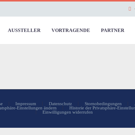
AUSSTELLER
VORTRAGENDE
PARTNER
se
Impressum
Datenschutz
Stornobedingungen
atsphäre-Einstellungen ändern
Historie der Privatsphäre-Einstell
Einwilligungen widerrufen