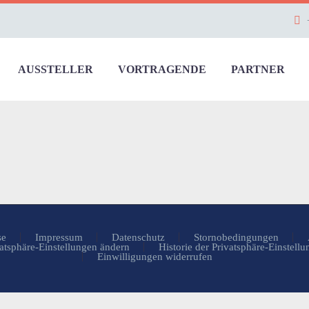
AUSSTELLER
VORTRAGENDE
PARTNER
se
Impressum
Datenschutz
Stornobedingungen
atsphäre-Einstellungen ändern
Historie der Privatsphäre-Einstell
Einwilligungen widerrufen