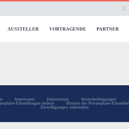
AUSSTELLER
VORTRAGENDE
PARTNER
se
Impressum
Datenschutz
Stornobedingungen
atsphäre-Einstellungen ändern
Historie der Privatsphäre-Einstell
Einwilligungen widerrufen