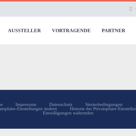
AUSSTELLER
VORTRAGENDE
PARTNER
se
Impressum
Datenschutz
Stornobedingungen
atsphäre-Einstellungen ändern
Historie der Privatsphäre-Einstell
Einwilligungen widerrufen