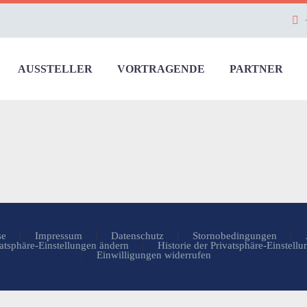
AUSSTELLER
VORTRAGENDE
PARTNER
se
Impressum
Datenschutz
Stornobedingungen
atsphäre-Einstellungen ändern
Historie der Privatsphäre-Einstell
Einwilligungen widerrufen