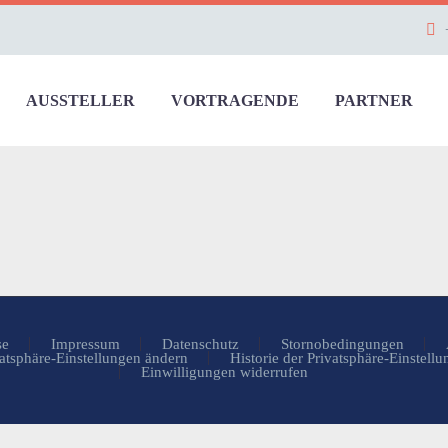
AUSSTELLER
VORTRAGENDE
PARTNER
se
Impressum
Datenschutz
Stornobedingungen
atsphäre-Einstellungen ändern
Historie der Privatsphäre-Einstell
Einwilligungen widerrufen