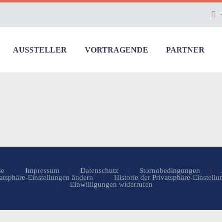
AUSSTELLER
VORTRAGENDE
PARTNER
se
Impressum
Datenschutz
Stornobedingungen
atsphäre-Einstellungen ändern
Historie der Privatsphäre-Einstell
Einwilligungen widerrufen