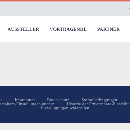
AUSSTELLER
VORTRAGENDE
PARTNER
se
Impressum
Datenschutz
Stornobedingungen
atsphäre-Einstellungen ändern
Historie der Privatsphäre-Einstell
Einwilligungen widerrufen