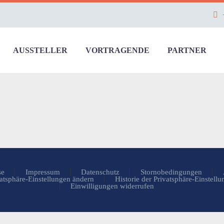
AUSSTELLER
VORTRAGENDE
PARTNER
se
Impressum
Datenschutz
Stornobedingungen
atsphäre-Einstellungen ändern
Historie der Privatsphäre-Einstell
Einwilligungen widerrufen