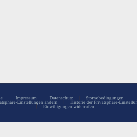
se
Impressum
Datenschutz
Stornobedingungen
atsphäre-Einstellungen ändern
Historie der Privatsphäre-Einstell
Einwilligungen widerrufen