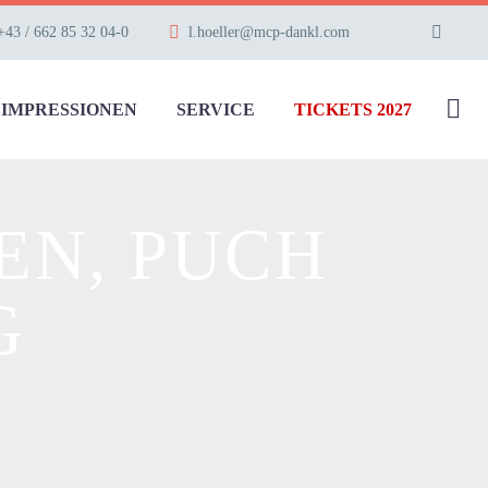
+43 / 662 85 32 04-0
l.hoeller@mcp-dankl.com
IMPRESSIONEN
SERVICE
TICKETS 2027
EN, PUCH
G