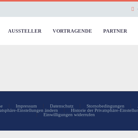
AUSSTELLER
VORTRAGENDE
PARTNER
se
Impressum
Datenschutz
Stornobedingungen
atsphäre-Einstellungen ändern
Historie der Privatsphäre-Einstell
Einwilligungen widerrufen