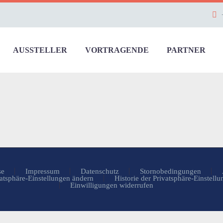
AUSSTELLER
VORTRAGENDE
PARTNER
se
Impressum
Datenschutz
Stornobedingungen
atsphäre-Einstellungen ändern
Historie der Privatsphäre-Einstell
Einwilligungen widerrufen