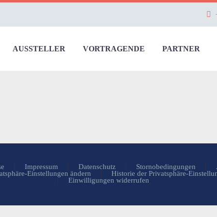
AUSSTELLER
VORTRAGENDE
PARTNER
se
Impressum
Datenschutz
Stornobedingungen
atsphäre-Einstellungen ändern
Historie der Privatsphäre-Einstell
Einwilligungen widerrufen