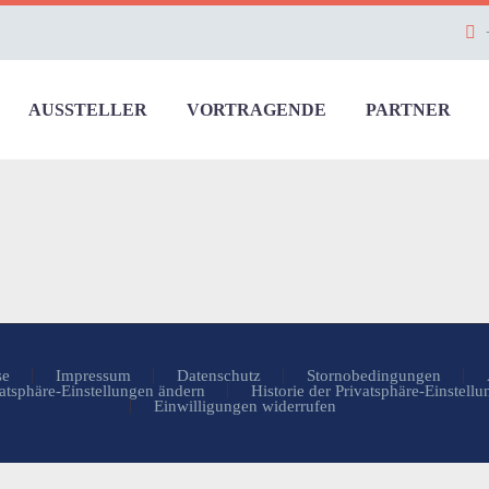
AUSSTELLER
VORTRAGENDE
PARTNER
se
Impressum
Datenschutz
Stornobedingungen
atsphäre-Einstellungen ändern
Historie der Privatsphäre-Einstell
Einwilligungen widerrufen