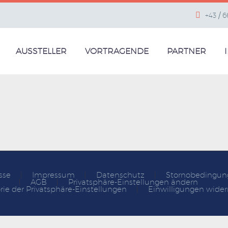
+43 / 
AUSSTELLER
VORTRAGENDE
PARTNER
sse
Impressum
Datenschutz
Stornobedingun
AGB
Privatsphäre-Einstellungen ändern
rie der Privatsphäre-Einstellungen
Einwilligungen wider