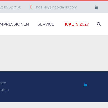
662 85 32 04-0
l.hoeller@mcp-dankl.com
IMPRESSIONEN
SERVICE
TICKETS 2027
gen
rufen