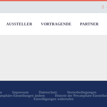
AUSSTELLER
VORTRAGENDE
PARTNER
se
Impressum
Datenschutz
Stornobedingungen
atsphäre-Einstellungen ändern
Historie der Privatsphäre-Einstell
Einwilligungen widerrufen