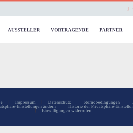
AUSSTELLER
VORTRAGENDE
PARTNER
se
Impressum
Datenschutz
Stornobedingungen
atsphäre-Einstellungen ändern
Historie der Privatsphäre-Einstell
Einwilligungen widerrufen