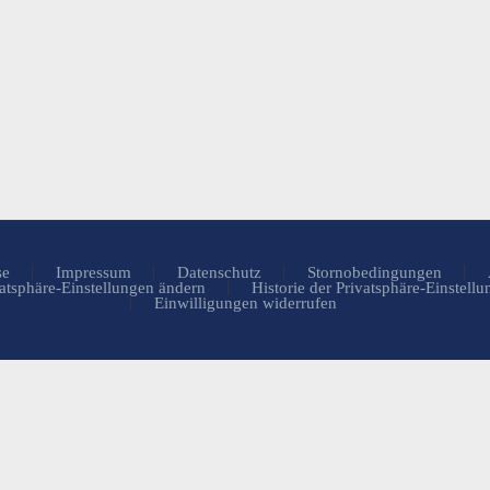
se
Impressum
Datenschutz
Stornobedingungen
atsphäre-Einstellungen ändern
Historie der Privatsphäre-Einstell
Einwilligungen widerrufen