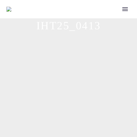
IHT25_0413
Call for Speakers
Tickets 2027