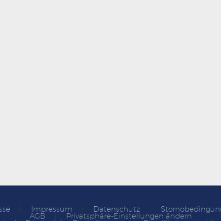
sse
Impressum
Datenschutz
Stornobedingun
AGB
Privatsphäre-Einstellungen ändern