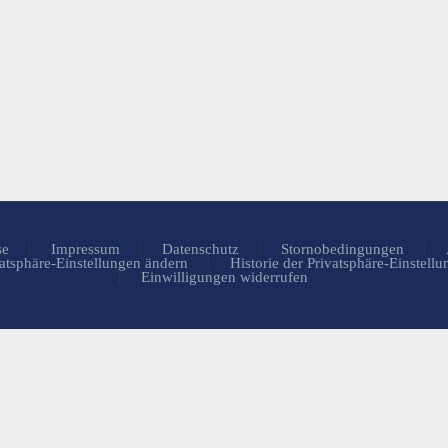
se
Impressum
Datenschutz
Stornobedingungen
atsphäre-Einstellungen ändern
Historie der Privatsphäre-Einstell
Einwilligungen widerrufen