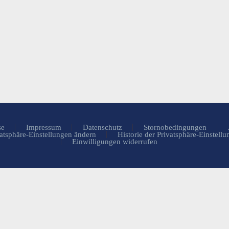
se
Impressum
Datenschutz
Stornobedingungen
atsphäre-Einstellungen ändern
Historie der Privatsphäre-Einstell
Einwilligungen widerrufen