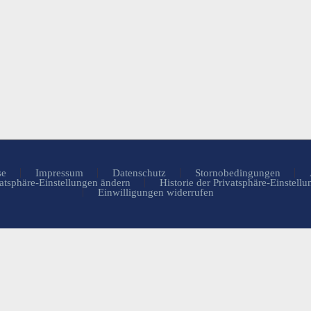
se
Impressum
Datenschutz
Stornobedingungen
atsphäre-Einstellungen ändern
Historie der Privatsphäre-Einstell
Einwilligungen widerrufen