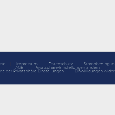
sse
Impressum
Datenschutz
Stornobedingun
AGB
Privatsphäre-Einstellungen ändern
rie der Privatsphäre-Einstellungen
Einwilligungen wider