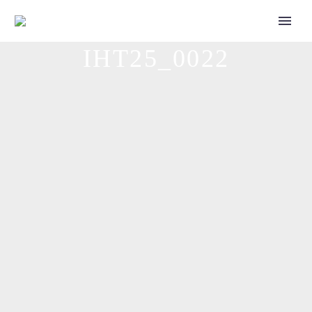
IHT25_0022
Call for Speakers
Tickets 2027