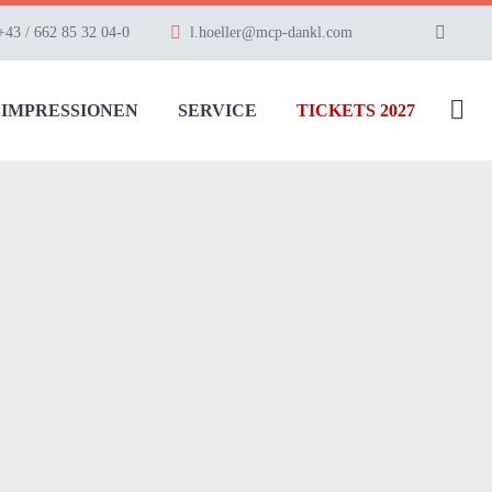
+43 / 662 85 32 04-0
l.hoeller@mcp-dankl.com
IMPRESSIONEN
SERVICE
TICKETS 2027
1