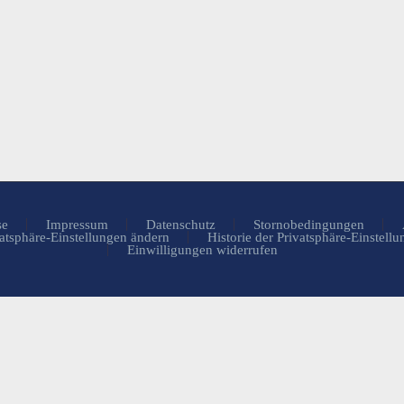
se
Impressum
Datenschutz
Stornobedingungen
atsphäre-Einstellungen ändern
Historie der Privatsphäre-Einstell
Einwilligungen widerrufen