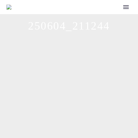
CALL FOR SPEAKERS
250604_211244