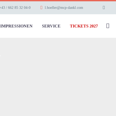
+43 / 662 85 32 04-0
l.hoeller@mcp-dankl.com
IMPRESSIONEN
SERVICE
TICKETS 2027
7