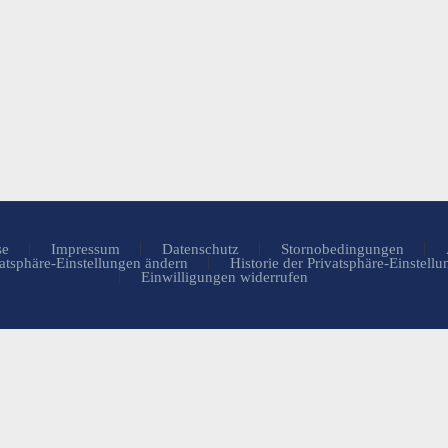
se
Impressum
Datenschutz
Stornobedingungen
atsphäre-Einstellungen ändern
Historie der Privatsphäre-Einstell
Einwilligungen widerrufen