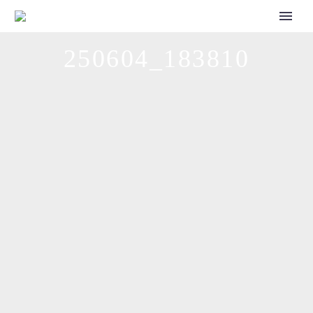
CALL FOR SPEAKERS
250604_183810