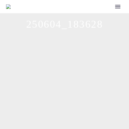
CALL FOR SPEAKERS
250604_183628